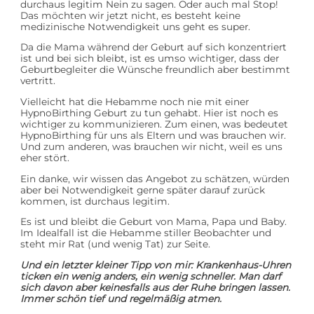
durchaus legitim Nein zu sagen. Oder auch mal Stop!
Das möchten wir jetzt nicht, es besteht keine
medizinische Notwendigkeit uns geht es super.
Da die Mama während der Geburt auf sich konzentriert
ist und bei sich bleibt, ist es umso wichtiger, dass der
Geburtbegleiter die Wünsche freundlich aber bestimmt
vertritt.
Vielleicht hat die Hebamme noch nie mit einer
HypnoBirthing Geburt zu tun gehabt. Hier ist noch es
wichtiger zu kommunizieren. Zum einen, was bedeutet
HypnoBirthing für uns als Eltern und was brauchen wir.
Und zum anderen, was brauchen wir nicht, weil es uns
eher stört.
Ein danke, wir wissen das Angebot zu schätzen, würden
aber bei Notwendigkeit gerne später darauf zurück
kommen, ist durchaus legitim.
Es ist und bleibt die Geburt von Mama, Papa und Baby.
Im Idealfall ist die Hebamme stiller Beobachter und
steht mir Rat (und wenig Tat) zur Seite.
Und ein letzter kleiner Tipp von mir: Krankenhaus-Uhren
ticken ein wenig anders, ein wenig schneller. Man darf
sich davon aber keinesfalls aus der Ruhe bringen lassen.
Immer schön tief und regelmäßig atmen.