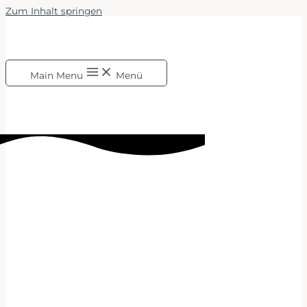
Zum Inhalt springen
Main Menu
Menü
MARIE COMIA
Bereits seit einem halben
Jahrzehnt gebe ich mein Wissen
um eine angstfreie und sanfte
Geburt mit viel Hingabe und