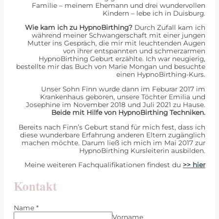
Familie – meinem Ehemann und drei wundervollen
Kindern – lebe ich in Duisburg.
Wie kam ich zu HypnoBirthing?
Durch Zufall kam ich
während meiner Schwangerschaft mit einer jungen
Mutter ins Gespräch, die mir mit leuchtenden Augen
von ihrer entspannten und schmerzarmen
HypnoBirthing Geburt erzählte. Ich war neugierig,
bestellte mir das Buch von Marie Mongan und besuchte
einen HypnoBirthing-Kurs.
Unser Sohn Finn wurde dann im Feburar 2017 im
Krankenhaus geboren, unsere Töchter Emilia und
Josephine im November 2018 und Juli 2021 zu Hause.
Beide mit Hilfe von HypnoBirthing Techniken.
Bereits nach Finn’s Geburt stand für mich fest, dass ich
diese wunderbare Erfahrung anderen Eltern zugänglich
machen möchte. Darum ließ ich mich im Mai 2017 zur
HypnoBirthing Kursleiterin ausbilden.
Meine weiteren Fachqualifikationen findest du
>> hier
Kontakt
Name
*
Vorname