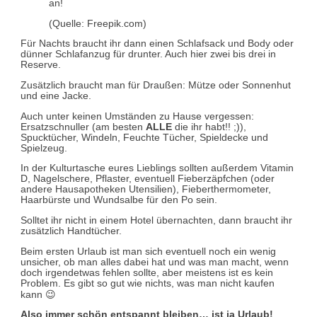
an!
(Quelle: Freepik.com)
Für Nachts braucht ihr dann einen Schlafsack und Body oder
dünner Schlafanzug für drunter. Auch hier zwei bis drei in
Reserve.
Zusätzlich braucht man für Draußen: Mütze oder Sonnenhut
und eine Jacke.
Auch unter keinen Umständen zu Hause vergessen:
Ersatzschnuller (am besten
ALLE
die ihr habt!! ;)),
Spucktücher, Windeln, Feuchte Tücher, Spieldecke und
Spielzeug.
In der Kulturtasche eures Lieblings sollten außerdem Vitamin
D, Nagelschere, Pflaster, eventuell Fieberzäpfchen (oder
andere Hausapotheken Utensilien), Fieberthermometer,
Haarbürste und Wundsalbe für den Po sein.
Solltet ihr nicht in einem Hotel übernachten, dann braucht ihr
zusätzlich Handtücher.
Beim ersten Urlaub ist man sich eventuell noch ein wenig
unsicher, ob man alles dabei hat und was man macht, wenn
doch irgendetwas fehlen sollte, aber meistens ist es kein
Problem. Es gibt so gut wie nichts, was man nicht kaufen
kann 😉
Also immer schön entspannt bleiben… ist ja Urlaub!