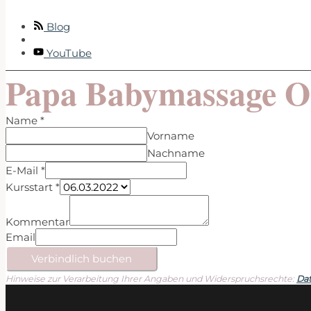
Blog
YouTube
Papa Babymassage O
Name
*
Vorname
Nachname
E-Mail
*
Kursstart
*
Kommentar
Email
Verbindlich buchen
Hinweise zur Verarbeitung Ihrer Angaben und Widerspruchsrechte:
Dat